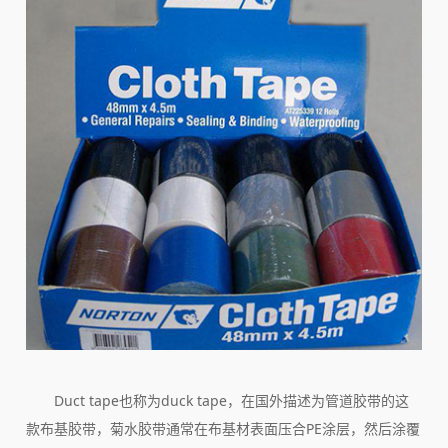
Duct tape也称为duck tape，在国外描述为管道胶带的这
款布基胶带，菊水胶带通常在布基材表面压合PE涂层，然后涂覆