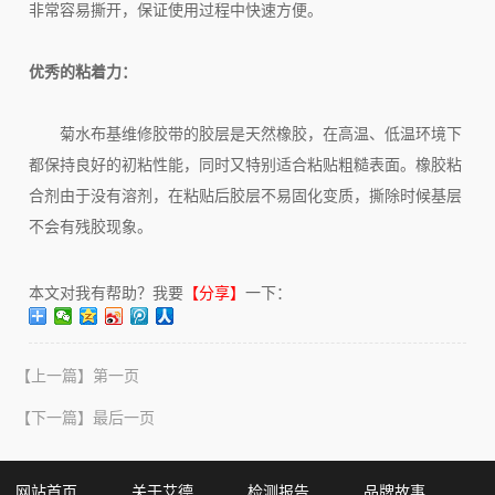
非常容易撕开，保证使用过程中快速方便。
优秀的粘着力：
菊水布基维修胶带的胶层是天然橡胶，在高温、低温环境下
都保持良好的初粘性能，同时又特别适合粘贴粗糙表面。橡胶粘
合剂由于没有溶剂，在粘贴后胶层不易固化变质，撕除时候基层
不会有残胶现象。
本文对我有帮助？我要
【分享】
一下：
【上一篇】
第一页
【下一篇】
最后一页
网站首页
关于艾德
检测报告
品牌故事