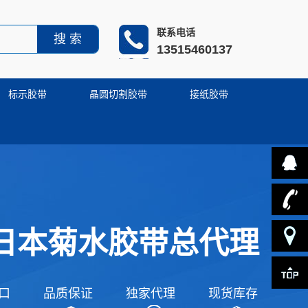
联系电话
13515460137
标示胶带
晶圆切割胶带
接纸胶带
QQ:
日本菊水胶带总代理
1881414
1351546
联系
口
品质保证
独家代理
现货库存
方式