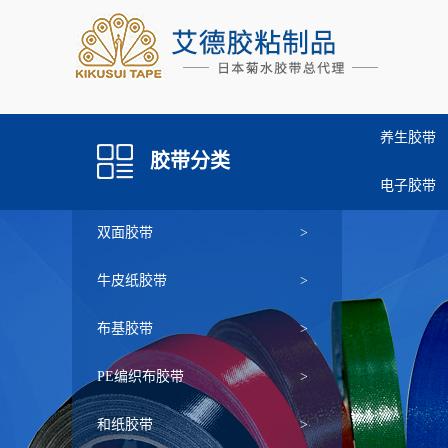
养生胶带
胶带分类
电子胶带
双面胶带
>
牛皮纸胶带
>
布基胶带
>
PE编织布胶带
>
和纸胶带
>