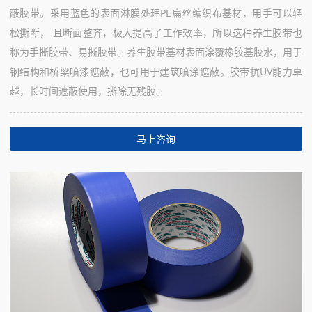
蔽胶带。采用蓝色的表面淋膜处理PE扁丝编织布基材，用手可以轻
松撕断， 且断面整齐，极大提高了工作效率，所以这种养生胶带也
称为手撕胶带、易撕胶带。养生胶带基材表面涂覆橡胶基胶水，用于
钢结构和桥梁喷漆遮蔽，也可用于建筑喷涂遮蔽。胶带抗UV能力卓
越，长时间遮蔽使用，撕除无残胶。
马上咨询